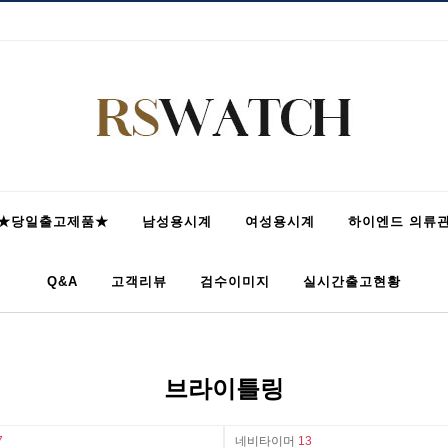
★당일출고제품★
남성용시계
여성용시계
하이엔드 의류
Q&A
고객리뷰
검수이미지
실시간출고현황
브라이틀링
7
네비타이머
13