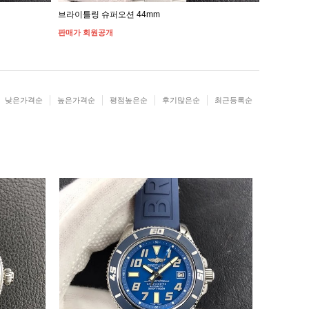
브라이틀링 슈퍼오션 44mm
브라이틀링 
판매가 회원공개
판매가 회원
낮은가격순
높은가격순
평점높은순
후기많은순
최근등록순