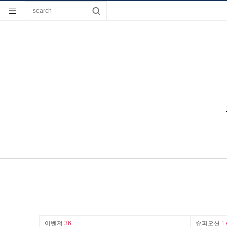
어벤져
36
슈퍼오션
1