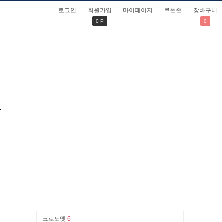
로그인
회원가입
마이페이지
쿠폰존
장바구니
0 P
0
관
크로노맷
6