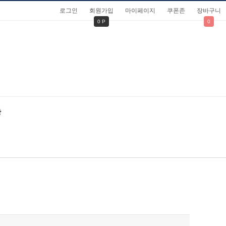
로그인
회원가입
마이페이지
쿠폰존
장바구니
0 P
0
관