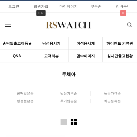
로그인
회원가입
마이페이지
쿠폰존
장바구니
0 P
0
★당일출고제품★
남성용시계
여성용시계
하이엔드 의류관
Q&A
고객리뷰
검수이미지
실시간출고현황
루체아
판매많은순
낮은가격순
높은가격순
평점높은순
후기많은순
최근등록순