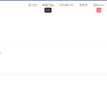
로그인
회원가입
마이페이지
쿠폰존
장바구니
0 P
0
관