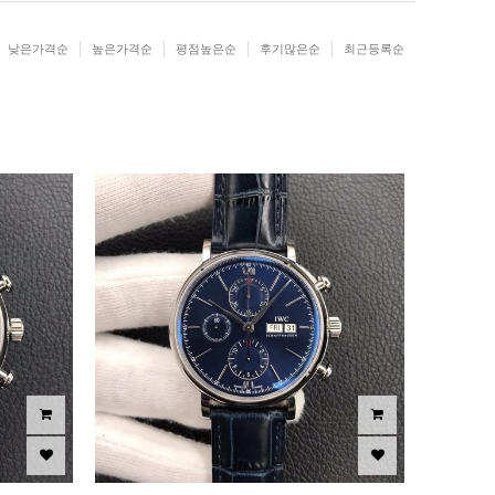
낮은가격순
높은가격순
평점높은순
후기많은순
최근등록순