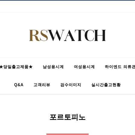
★당일출고제품★
남성용시계
여성용시계
하이엔드 의류
Q&A
고객리뷰
검수이미지
실시간출고현황
포르토피노