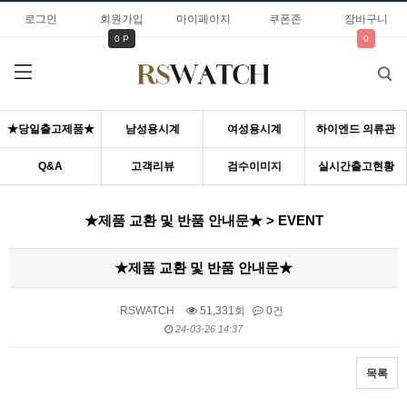
로그인
회원가입
마이페이지
쿠폰존
장바구니
0 P
0
★당일출고제품★
남성용시계
여성용시계
하이엔드 의류관
Q&A
고객리뷰
검수이미지
실시간출고현황
★제품 교환 및 반품 안내문★ > EVENT
★제품 교환 및 반품 안내문★
RSWATCH
51,331회
0건
24-03-26 14:37
목록
본문