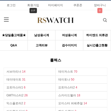
로그인
회원가입
마이페이지
쿠폰존
장바구니
0 P
0
★당일출고제품★
남성용시계
여성용시계
하이엔드 의류관
Q&A
고객리뷰
검수이미지
실시간출고현황
롤렉스
서브마리너
14
데이저스트
70
데이데이트
31
데이토나
50
요트마스터1
6
요트마스터2
4
GMT마스터2
26
스카이드웰러
18
익스플로러2
2
오이스터 퍼페츄얼
14