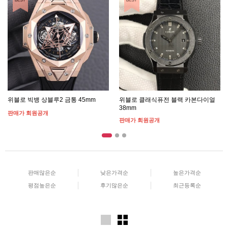
위블로 빅뱅 상블루2 금통 45mm
위블로 클래식퓨전 블랙 카본다이얼
38mm
판매가 회원공개
판매가 회원공개
판매많은순
낮은가격순
높은가격순
평점높은순
후기많은순
최근등록순