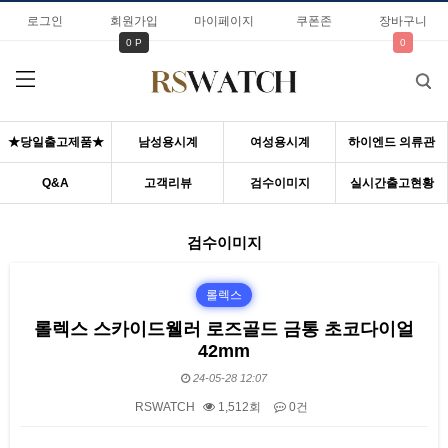
로그인
회원가입
마이페이지
쿠폰존
장바구니
0 P
0
★당일출고제품★
남성용시계
여성용시계
하이엔드 의류관
Q&A
고객리뷰
검수이미지
실시간출고현황
검수이미지
롤렉스
롤렉스 스카이드웰러 로즈골드 금통 초코다이얼
42mm
24-05-28 12:07
RSWATCH
1,512회
0건