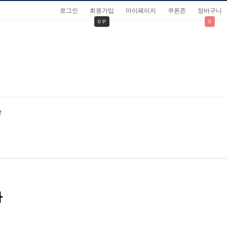
로그인
회원가입
마이페이지
쿠폰존
장바구니
0 P
0
관
나