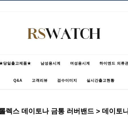
★당일출고제품★
남성용시계
여성용시계
하이엔드 의류
Q&A
고객리뷰
검수이미지
실시간출고현황
롤렉스 데이토나 금통 러버밴드 > 데이토