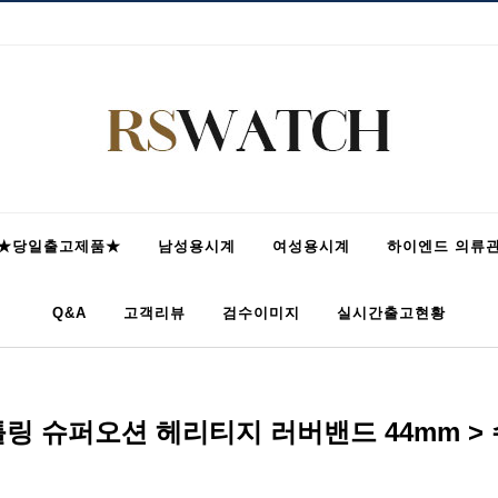
★당일출고제품★
남성용시계
여성용시계
하이엔드 의류
Q&A
고객리뷰
검수이미지
실시간출고현황
링 슈퍼오션 헤리티지 러버밴드 44mm >