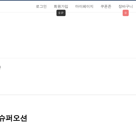
로그인
회원가입
마이페이지
쿠폰존
장바구니
0 P
0
관
 슈퍼오션