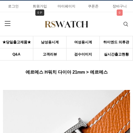
로그인
회원가입
마이페이지
쿠폰존
장바구니
0 P
0
★당일출고제품★
남성용시계
여성용시계
하이엔드 의류관
Q&A
고객리뷰
검수이미지
실시간출고현황
에르메스 H워치 다이아 21mm > 에르메스