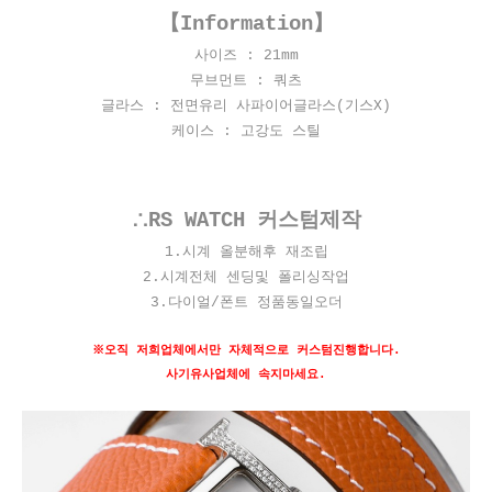
【Information】
사이즈 : 21
mm
무브먼트 : 쿼츠
글라스 : 전면유리 사파이어글라스(기스X)
케이스 : 고강도 스틸
∴RS WATCH 커스텀제작
1.시계 올분해후 재조립
2.시계전체 센딩및 폴리싱작업
3.다이얼/폰트 정품동일오더
※오직 저희업체에서만 자체적으로 커스텀진행합니다.
사기유사업체에 속지마세요.