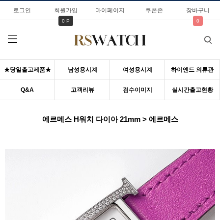
로그인
회원가입
마이페이지
쿠폰존
장바구니
0 P
0
★당일출고제품★
남성용시계
여성용시계
하이엔드 의류관
Q&A
고객리뷰
검수이미지
실시간출고현황
에르메스 H워치 다이아 21mm > 에르메스