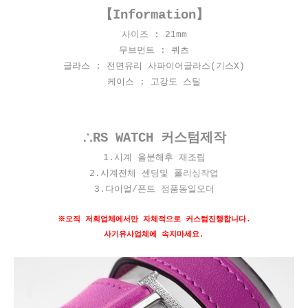
【Information】
사이즈 : 21
mm
무브먼트 : 쿼츠
글라스 : 전면유리 사파이어글라스(기스X)
케이스 : 고강도 스틸
∴RS WATCH 커스텀제작
1.시계 올분해후 재조립
2.시계전체 센딩및 폴리싱작업
3.다이얼/폰트 정품동일오더
※오직 저희업체에서만 자체적으로 커스텀진행합니다.
사기유사업체에 속지마세요.