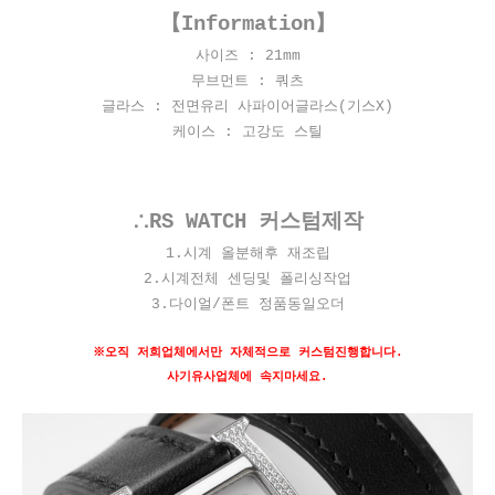
【Information】
사이즈 : 21
mm
무브먼트 : 쿼츠
글라스 : 전면유리 사파이어글라스(기스X)
케이스 : 고강도 스틸
∴RS WATCH 커스텀제작
1.시계 올분해후 재조립
2.시계전체 센딩및 폴리싱작업
3.다이얼/폰트 정품동일오더
※오직 저희업체에서만 자체적으로 커스텀진행합니다.
사기유사업체에 속지마세요.