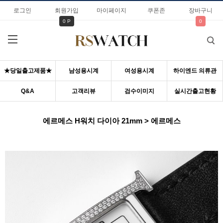
로그인
회원가입
마이페이지
쿠폰존
장바구니
0 P
0
★당일출고제품★
남성용시계
여성용시계
하이엔드 의류관
Q&A
고객리뷰
검수이미지
실시간출고현황
에르메스 H워치 다이아 21mm > 에르메스