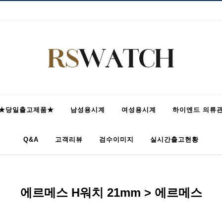
★당일출고제품★
남성용시계
여성용시계
하이엔드 의류
Q&A
고객리뷰
검수이미지
실시간출고현황
에르메스 H워치 21mm > 에르메스