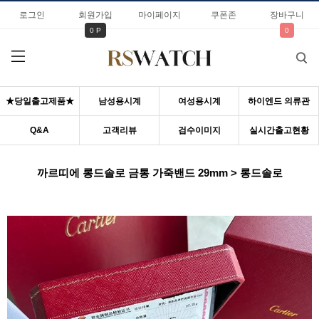
로그인
회원가입
마이페이지
쿠폰존
장바구니
0 P
0
★당일출고제품★
남성용시계
여성용시계
하이엔드 의류관
Q&A
고객리뷰
검수이미지
실시간출고현황
까르띠에 롱드솔로 금통 가죽밴드 29mm > 롱드솔로