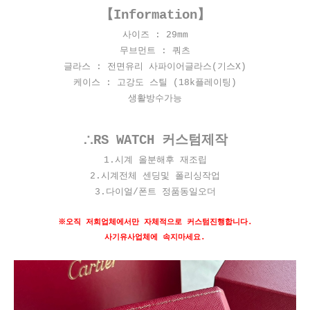
【Information】
사이즈 : 29mm
무브먼트 : 쿼츠
글라스 : 전면유리 사파이어글라스(기스X)
케이스 : 고강도 스틸 (18k플레이팅)
생활방수가능
∴RS WATCH 커스텀제작
1.시계 올분해후 재조립
2.시계전체 센딩및 폴리싱작업
3.다이얼/폰트 정품동일오더
※오직 저희업체에서만 자체적으로 커스텀진행합니다.
사기유사업체에 속지마세요.