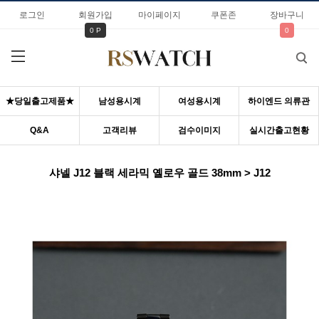
로그인
회원가입
마이페이지
쿠폰존
장바구니
0 P
0
★당일출고제품★
남성용시계
여성용시계
하이엔드 의류관
Q&A
고객리뷰
검수이미지
실시간출고현황
샤넬 J12 블랙 세라믹 옐로우 골드 38mm > J12