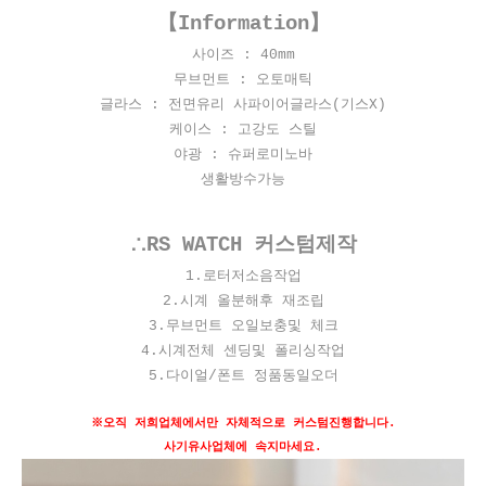
【Information】
사이즈 : 40
mm
무브먼트 : 오토매틱
글라스 : 전면유리 사파이어글라스(기스X)
케이스 : 고강도 스틸
야광 : 슈퍼로미노바
생활방수가능
∴RS WATCH 커스텀제작
​1.로터저소음작업
2.시계 올분해후 재조립
3.무브먼트 오일보충및 체크
4.시계전체 센딩및 폴리싱작업
5.다이얼/폰트 정품동일오더
※오직 저희업체에서만 자체적으로 커스텀진행합니다.
사기유사업체에 속지마세요.