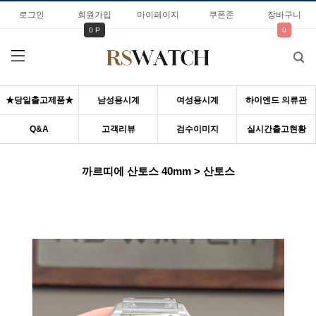
로그인
회원가입
마이페이지
쿠폰존
장바구니
0 P
0
★당일출고제품★
남성용시계
여성용시계
하이엔드 의류관
Q&A
고객리뷰
검수이미지
실시간출고현황
까르띠에 산토스 40mm > 산토스