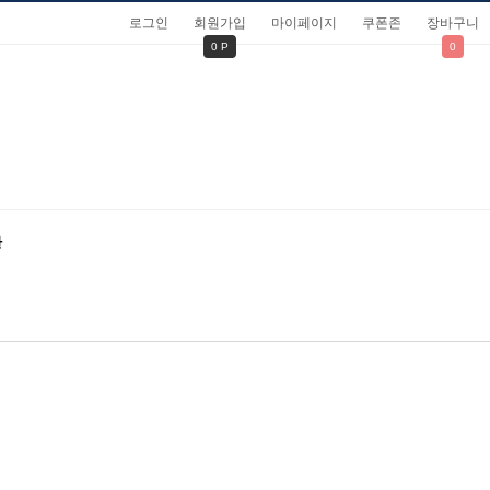
로그인
회원가입
마이페이지
쿠폰존
장바구니
0 P
0
관