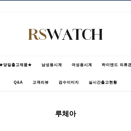
★당일출고제품★
남성용시계
여성용시계
하이엔드 의류
Q&A
고객리뷰
검수이미지
실시간출고현황
루체아