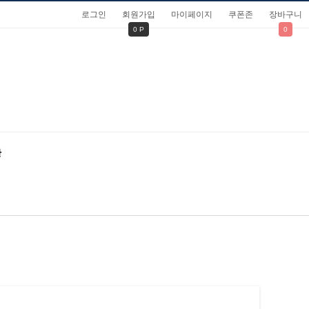
로그인
회원가입
마이페이지
쿠폰존
장바구니
0 P
0
관