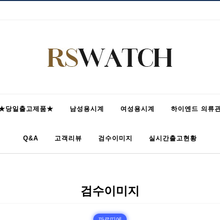
★당일출고제품★
남성용시계
여성용시계
하이엔드 의류
Q&A
고객리뷰
검수이미지
실시간출고현황
검수이미지
까르띠에