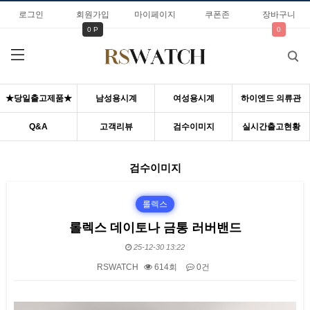
로그인
회원가입
마이페이지
쿠폰존
장바구니
0 P
0
★당일출고제품★
남성용시계
여성용시계
하이엔드 의류관
Q&A
고객리뷰
검수이미지
실시간출고현황
검수이미지
롤렉스
롤렉스 데이토나 금통 러버밴드
25-12-30 13:22
RSWATCH
614회
0건
본문