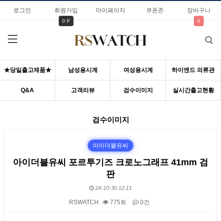
로그인
회원가입
마이페이지
쿠폰존
장바구니
0 P
0
★당일출고제품★
남성용시계
여성용시계
하이엔드 의류관
Q&A
고객리뷰
검수이미지
실시간출고현황
검수이미지
아이더블유씨
아이더블유씨 포르투기즈 크로노그래프 41mm 검
판
24-10-30 12:11
RSWATCH
775회
0건