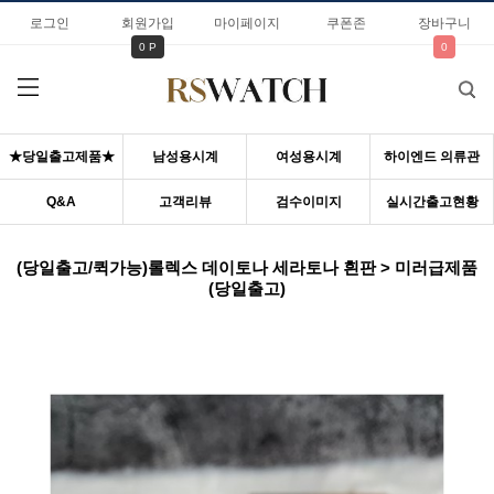
로그인
회원가입
마이페이지
쿠폰존
장바구니
0 P
0
★당일출고제품★
남성용시계
여성용시계
하이엔드 의류관
Q&A
고객리뷰
검수이미지
실시간출고현황
(당일출고/퀵가능)롤렉스 데이토나 세라토나 흰판 > 미러급제품
(당일출고)