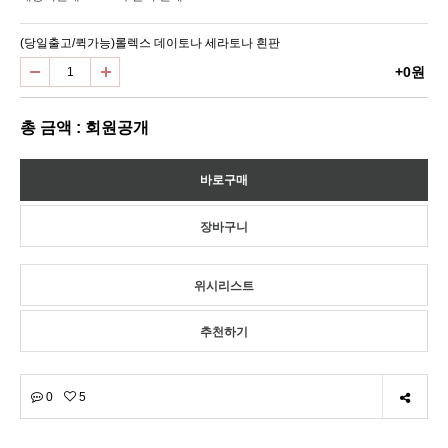
(당일출고/퀵가능)롤렉스 데이토나 세라토나 흰판
+0원
총 금액 : 회원공개
위시리스트
추천하기
0
5