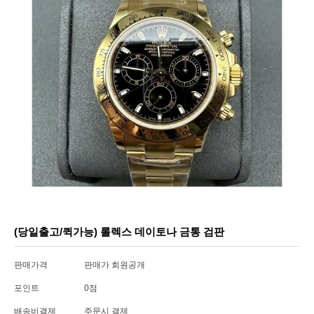
(당일출고/퀵가능) 롤렉스 데이토나 금통 검판
판매가격
판매가 회원공개
포인트
0점
배송비결제
주문시 결제