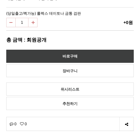
(당일출고/퀵가능) 롤렉스 데이토나 금통 검판
+0원
총 금액 : 회원공개
위시리스트
추천하기
0
0