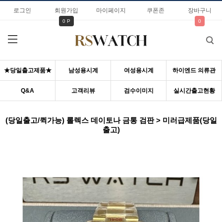
로그인
회원가입
마이페이지
쿠폰존
장바구니
0 P
0
★당일출고제품★
남성용시계
여성용시계
하이엔드 의류관
Q&A
고객리뷰
검수이미지
실시간출고현황
(당일출고/퀵가능) 롤렉스 데이토나 금통 검판 > 미러급제품(당일
출고)