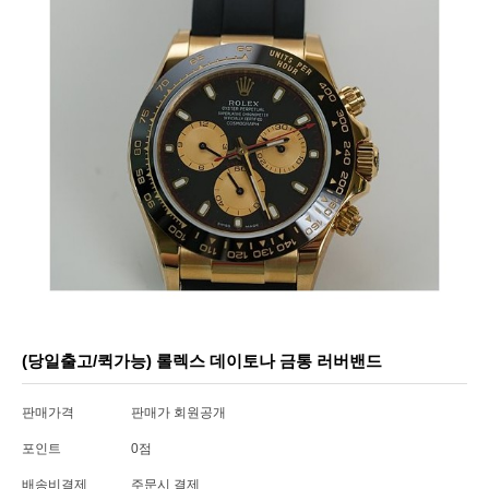
(당일출고/퀵가능) 롤렉스 데이토나 금통 러버밴드
판매가격
판매가 회원공개
포인트
0점
배송비결제
주문시 결제