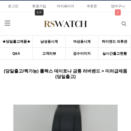
로그인
회원가입
마이페이지
쿠폰존
장바구니
0 P
0
★당일출고제품★
남성용시계
여성용시계
하이엔드 의류관
Q&A
고객리뷰
검수이미지
실시간출고현황
(당일출고/퀵가능) 롤렉스 데이토나 금통 러버밴드 > 미러급제품
(당일출고)