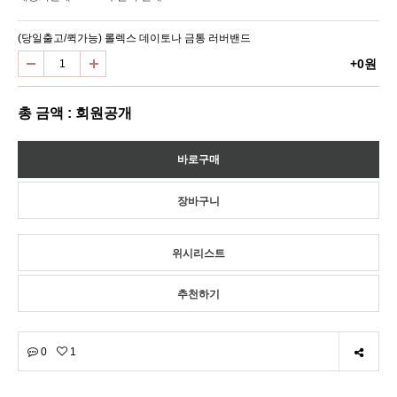
(당일출고/퀵가능) 롤렉스 데이토나 금통 러버밴드
+0원
총 금액 : 회원공개
위시리스트
추천하기
0
1