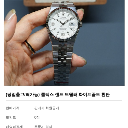
(당일출고/퀵가능) 롤렉스 랜드 드웰러 화이트골드 흰판
판매가격
판매가 회원공개
포인트
0점
배송비결제
주문시 결제