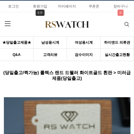
로그인
회원가입
마이페이지
쿠폰존
장바구니
0 P
0
★당일출고제품★
남성용시계
여성용시계
하이엔드 의류관
Q&A
고객리뷰
검수이미지
실시간출고현황
(당일출고/퀵가능) 롤렉스 랜드 드웰러 화이트골드 흰판 > 미러급
제품(당일출고)