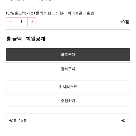
(당일출고/퀵가능) 롤렉스 랜드 드웰러 화이트골드 흰판
+0원
총 금액 : 회원공개
위시리스트
추천하기
0
0