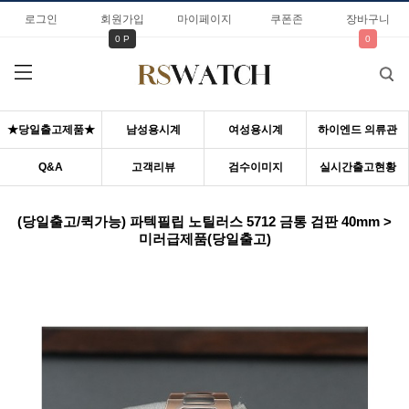
로그인
회원가입
마이페이지
쿠폰존
장바구니
0 P
0
★당일출고제품★
남성용시계
여성용시계
하이엔드 의류관
Q&A
고객리뷰
검수이미지
실시간출고현황
(당일출고/퀵가능) 파텍필립 노틸러스 5712 금통 검판 40mm >
미러급제품(당일출고)