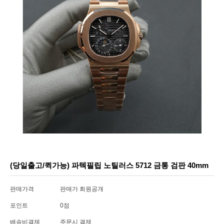
(당일출고/퀵가능) 파텍필립 노틸러스 5712 금통 검판 40mm
판매가격
판매가 회원공개
포인트
0점
배송비결제
주문시 결제