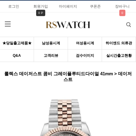
로그인
회원가입
마이페이지
쿠폰존
장바구니
0 P
0
★당일출고제품★
남성용시계
여성용시계
하이엔드 의류관
Q&A
고객리뷰
검수이미지
실시간출고현황
롤렉스 데이저스트 콤비 그레이플루티드다이얼 41mm > 데이저
스트