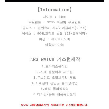
【Information】
사이즈 : 41mm
무브먼트 : 3235 최신형 무브먼트
글라스 : 전면유리 사파이어글라스(기스X)
케이스 : 904L고강도 스틸 (18k플레이팅)
야광 : 슈퍼로미노바
생활방수가능
∴RS WATCH 커스텀제작
​1.로터저소음작업
2.시계 올분해후 재조립
3.무브먼트 오일보충및 체크
4.시계전체 센딩및 폴리싱작업
5.베젤 폴리싱작업
6.다이얼/폰트 정품동일오더
※오직 저희업체에서만 자체적으로 커스텀진행합니다.