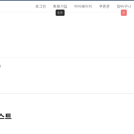
로그인
회원가입
마이페이지
쿠폰존
장바구니
0 P
0
관
저스트