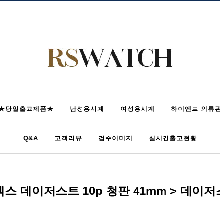
★당일출고제품★
남성용시계
여성용시계
하이엔드 의류
Q&A
고객리뷰
검수이미지
실시간출고현황
스 데이저스트 10p 청판 41mm > 데이