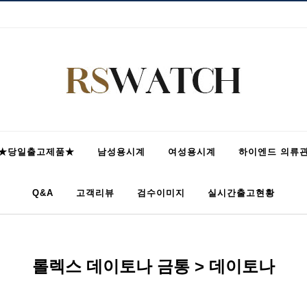
★당일출고제품★
남성용시계
여성용시계
하이엔드 의류
Q&A
고객리뷰
검수이미지
실시간출고현황
롤렉스 데이토나 금통 > 데이토나