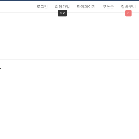
로그인
회원가입
마이페이지
쿠폰존
장바구니
0 P
0
관