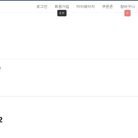
로그인
회원가입
마이페이지
쿠폰존
장바구니
0 P
0
관
2