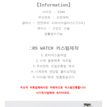
【Information】
사이즈 : 41
mm
무브먼트 : 오토매틱
글라스 : 전면유리 사파이어글라스(기스X)
케이스 : 고강도 스틸
생활방수가능
∴RS WATCH 커스텀제작
​1.로터저소음작업
2.시계 올분해후 재조립
3.무브먼트 오일보충및 체크
4.시계전체 센딩및 폴리싱작업
5.다이얼/폰트 정품동일오더
※오직 저희업체에서만 자체적으로 커스텀진행합니다.
사기유사업체에 속지마세요.