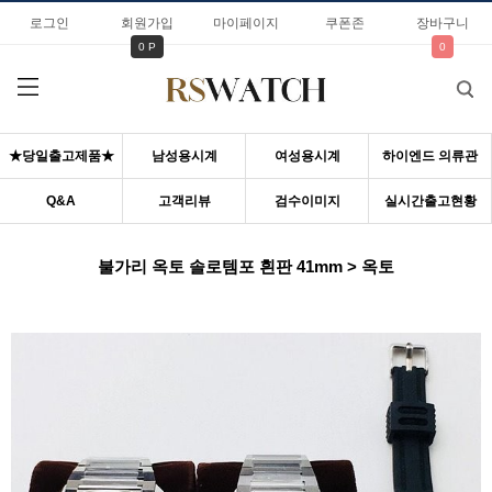
로그인
회원가입
마이페이지
쿠폰존
장바구니
0 P
0
★당일출고제품★
남성용시계
여성용시계
하이엔드 의류관
Q&A
고객리뷰
검수이미지
실시간출고현황
불가리 옥토 솔로템포 흰판 41mm > 옥토