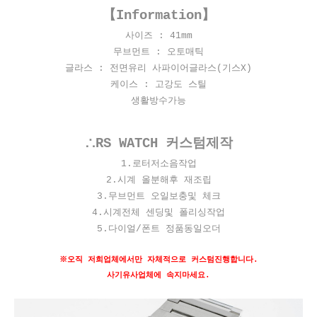
【Information】
사이즈 : 41
mm
무브먼트 : 오토매틱
글라스 : 전면유리 사파이어글라스(기스X)
케이스 : 고강도 스틸
생활방수가능
∴RS WATCH 커스텀제작
​1.로터저소음작업
2.시계 올분해후 재조립
3.무브먼트 오일보충및 체크
4.시계전체 센딩및 폴리싱작업
5.다이얼/폰트 정품동일오더
※오직 저희업체에서만 자체적으로 커스텀진행합니다.
사기유사업체에 속지마세요.