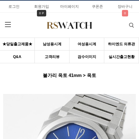
로그인
회원가입
마이페이지
쿠폰존
장바구니
0 P
0
★당일출고제품★
남성용시계
여성용시계
하이엔드 의류관
Q&A
고객리뷰
검수이미지
실시간출고현황
불가리 옥토 41mm > 옥토