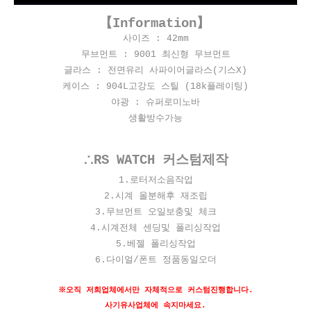
【Information】
사이즈 : 42mm
무브먼트 : 9001 최신형 무브먼트
글라스 : 전면유리 사파이어글라스(기스X)
케이스 : 904L고강도 스틸
(18k플레이팅)
야광 : 슈퍼로미노바
생활방수가능
∴RS WATCH 커스텀제작
​1.로터저소음작업
2.시계 올분해후 재조립
3.무브먼트 오일보충및 체크
4.시계전체 센딩및 폴리싱작업
5.베젤 폴리싱작업
6.다이얼/폰트 정품동일오더
※오직 저희업체에서만 자체적으로 커스텀진행합니다.
사기유사업체에 속지마세요.