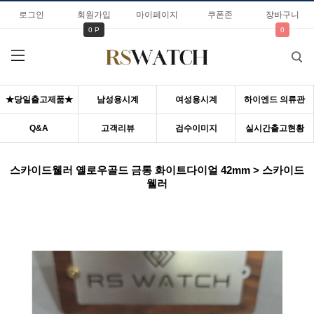
로그인
회원가입
마이페이지
쿠폰존
장바구니
0 P
0
★당일출고제품★
남성용시계
여성용시계
하이엔드 의류관
Q&A
고객리뷰
검수이미지
실시간출고현황
스카이드웰러 옐로우골드 금통 화이트다이얼 42mm > 스카이드
웰러