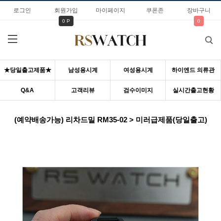
로그인
회원가입
마이페이지
쿠폰존
장바구니
0 P
0
★당일출고제품★
남성용시계
여성용시계
하이엔드 의류관
Q&A
고객리뷰
검수이미지
실시간출고현황
(예약배송가능) 리차드밀 RM35-02 > 미러급제품(당일출고)