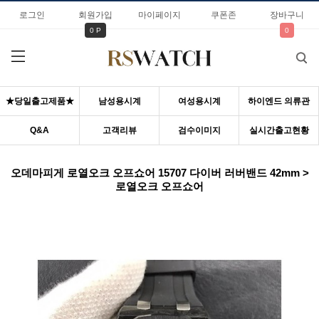
로그인
회원가입
마이페이지
쿠폰존
장바구니
0 P
0
★당일출고제품★
남성용시계
여성용시계
하이엔드 의류관
Q&A
고객리뷰
검수이미지
실시간출고현황
오데마피게 로열오크 오프쇼어 15707 다이버 러버밴드 42mm >
로열오크 오프쇼어