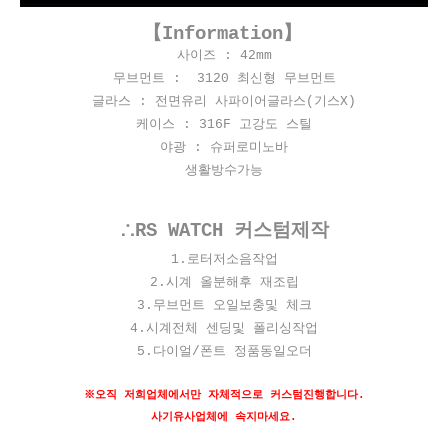
【Information】
사이즈 : 42mm
무브먼트 : 3120 최신형 무브먼트
글라스 : 전면유리 사파이어글라스(기스X)
케이스 : 316F 고강도 스틸
야광 : 슈퍼로미노바
생활방수가능
∴RS WATCH 커스텀제작
​1.로터저소음작업
2.시계 올분해후 재조립
3.무브먼트 오일보충및 체크
4.시계전체 센딩및 폴리싱작업
5.다이얼/폰트 정품동일오더
※오직 저희업체에서만 자체적으로 커스텀진행합니다.
사기유사업체에 속지마세요.