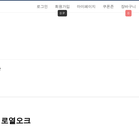
로그인
회원가입
마이페이지
쿠폰존
장바구니
0 P
0
관
> 로열오크