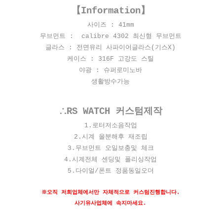
【Information】
사이즈 : 41mm
무브먼트 : calibre 4302 최신형 무브먼트
글라스 : 전면유리 사파이어글라스(기스X)
케이스 : 316F 고강도 스틸
야광 : 슈퍼로미노바
생활방수가능
∴RS WATCH 커스텀제작
​1.로터저소음작업
2.시계 올분해후 재조립
3.무브먼트 오일보충및 체크
4.시계전체 센딩및 폴리싱작업
5.다이얼/폰트 정품동일오더
※오직 저희업체에서만 자체적으로 커스텀진행합니다.
사기유사업체에 속지마세요.