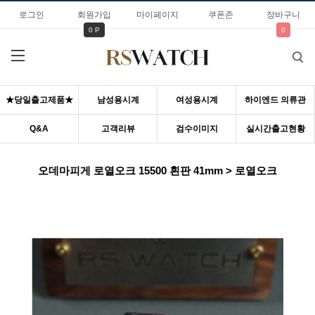
로그인
회원가입
마이페이지
쿠폰존
장바구니
0 P
0
★당일출고제품★
남성용시계
여성용시계
하이엔드 의류관
Q&A
고객리뷰
검수이미지
실시간출고현황
오데마피게 로열오크 15500 흰판 41mm > 로열오크