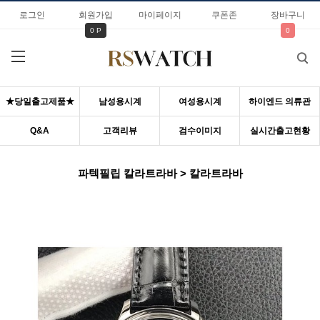
로그인
회원가입
마이페이지
쿠폰존
장바구니
0 P
0
★당일출고제품★
남성용시계
여성용시계
하이엔드 의류관
Q&A
고객리뷰
검수이미지
실시간출고현황
파텍필립 칼라트라바 > 칼라트라바