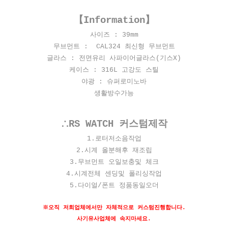
【Information】
사이즈 : 39mm
무브먼트 : CAL324 최신형 무브먼트
글라스 : 전면유리 사파이어글라스(기스X)
케이스 : 316L 고강도 스틸
야광 : 슈퍼로미노바
생활방수가능
∴RS WATCH 커스텀제작
​1.로터저소음작업
2.시계 올분해후 재조립
3.무브먼트 오일보충및 체크
4.시계전체 센딩및 폴리싱작업
5.다이얼/폰트 정품동일오더
※오직 저희업체에서만 자체적으로 커스텀진행합니다.
사기유사업체에 속지마세요.