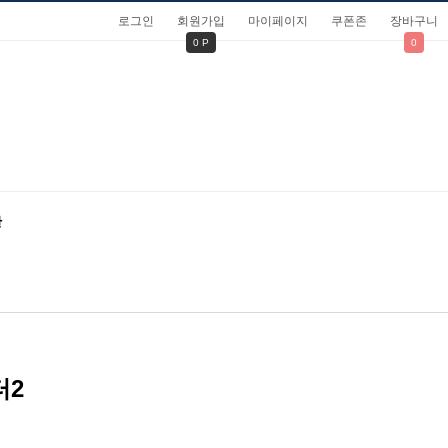
로그인
회원가입
마이페이지
쿠폰존
장바구니
0 P
0
관
터2