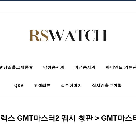
★당일출고제품★
남성용시계
여성용시계
하이엔드 의류
Q&A
고객리뷰
검수이미지
실시간출고현황
렉스 GMT마스터2 펩시 청판 > GMT마스