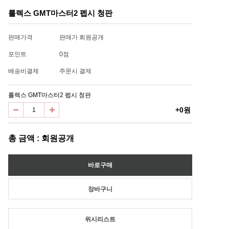
롤렉스 GMT마스터2 펩시 청판
판매가격
판매가 회원공개
포인트
0점
배송비결제
주문시 결제
롤렉스 GMT마스터2 펩시 청판
+0원
총 금액 : 회원공개
위시리스트