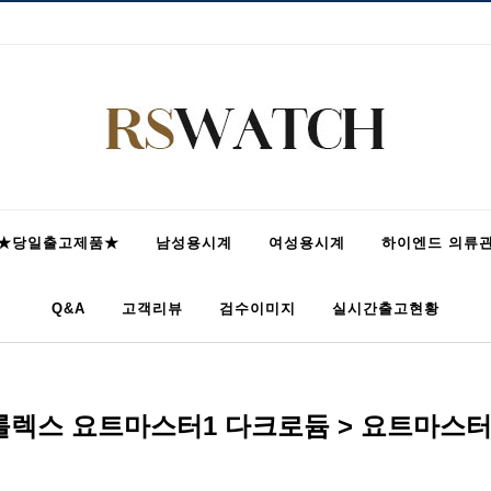
★당일출고제품★
남성용시계
여성용시계
하이엔드 의류
Q&A
고객리뷰
검수이미지
실시간출고현황
롤렉스 요트마스터1 다크로듐 > 요트마스터