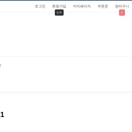
로그인
회원가입
마이페이지
쿠폰존
장바구니
0 P
0
관
1