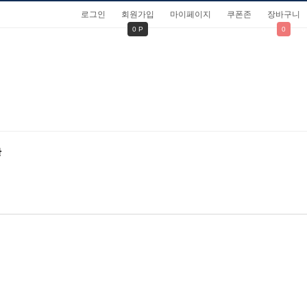
로그인
회원가입
마이페이지
쿠폰존
장바구니
0 P
0
관