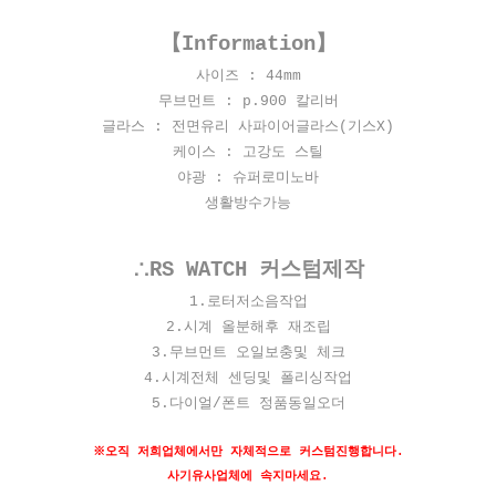
【Information】
사이즈 : 44
mm
무브먼트 : p.900 칼리버
글라스 : 전면유리 사파이어글라스(기스X)
케이스 : 고강도 스틸
야광 : 슈퍼로미노바
생활방수가능
∴RS WATCH 커스텀제작
​1.로터저소음작업
2.시계 올분해후 재조립
3.무브먼트 오일보충및 체크
4.시계전체 센딩및 폴리싱작업
5.다이얼/폰트 정품동일오더
※오직 저희업체에서만 자체적으로 커스텀진행합니다.
사기유사업체에 속지마세요.