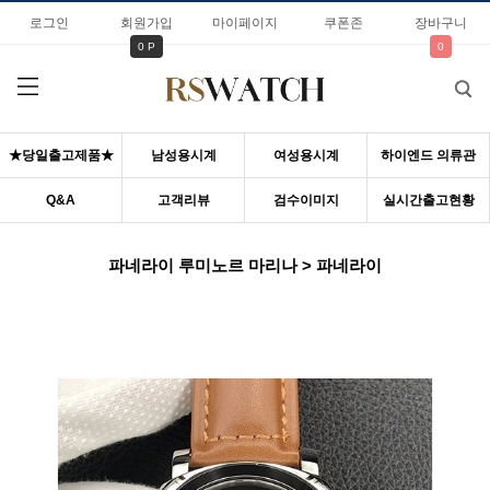
로그인
회원가입
마이페이지
쿠폰존
장바구니
0 P
0
★당일출고제품★
남성용시계
여성용시계
하이엔드 의류관
Q&A
고객리뷰
검수이미지
실시간출고현황
파네라이 루미노르 마리나 > 파네라이