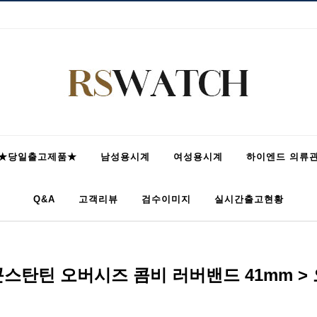
★당일출고제품★
남성용시계
여성용시계
하이엔드 의류
Q&A
고객리뷰
검수이미지
실시간출고현황
스탄틴 오버시즈 콤비 러버밴드 41mm >