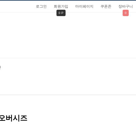
로그인
회원가입
마이페이지
쿠폰존
장바구니
0 P
0
관
 오버시즈