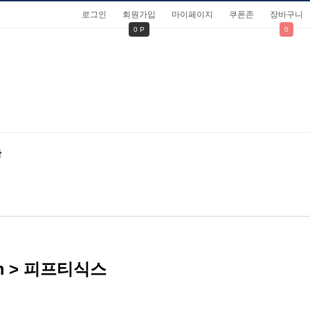
로그인
회원가입
마이페이지
쿠폰존
장바구니
0 P
0
관
 > 피프티식스