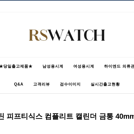
★당일출고제품★
남성용시계
여성용시계
하이엔드 의류
Q&A
고객리뷰
검수이미지
실시간출고현황
 피프티식스 컴플리트 캘린더 금통 40mm