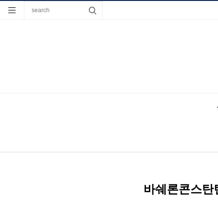
바쉐론콘스탄틴