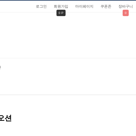
로그인
회원가입
마이페이지
쿠폰존
장바구니
0 P
0
관
오션