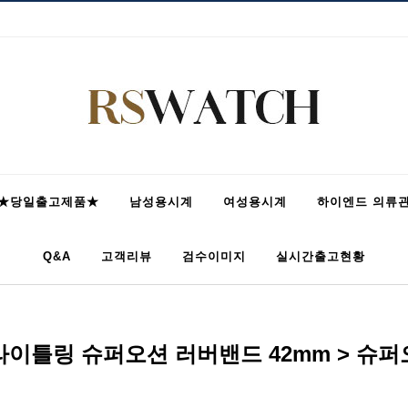
★당일출고제품★
남성용시계
여성용시계
하이엔드 의류
Q&A
고객리뷰
검수이미지
실시간출고현황
라이틀링 슈퍼오션 러버밴드 42mm > 슈퍼