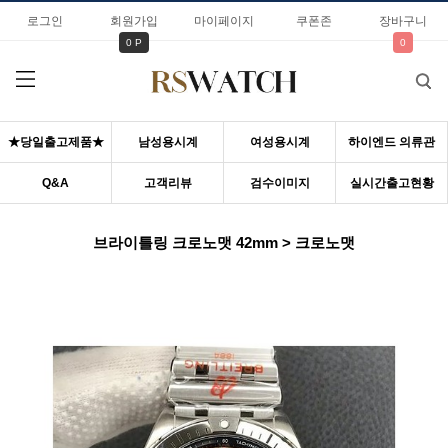
로그인
회원가입
마이페이지
쿠폰존
장바구니
0 P
0
★당일출고제품★
남성용시계
여성용시계
하이엔드 의류관
Q&A
고객리뷰
검수이미지
실시간출고현황
브라이틀링 크로노맷 42mm > 크로노맷