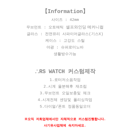
【Information】
사이즈 : 42
mm
셀프와인딩 메커니컬
무브먼트 : 오토매틱
글라스 : 전면유리 사파이어글라스(기스X)
케이스 : 고강도 스틸
야광 : 슈퍼로미노바
생활방수가능
∴RS WATCH 커스텀제작
​1.로터저소음작업
2.시계 올분해후 재조립
3.무브먼트 오일보충및 체크
4.시계전체 센딩및 폴리싱작업
5.다이얼/폰트 정품동일오더
※오직 저희업체에서만 자체적으로 커스텀진행합니다.
사기유사업체에 속지마세요.