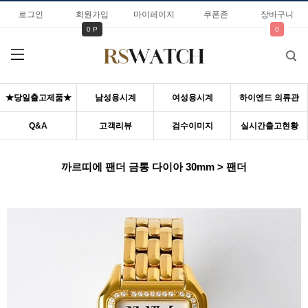
로그인
회원가입
마이페이지
쿠폰존
장바구니
0 P
0
★당일출고제품★
남성용시계
여성용시계
하이엔드 의류관
Q&A
고객리뷰
검수이미지
실시간출고현황
까르띠에 팬더 금통 다이아 30mm > 팬더