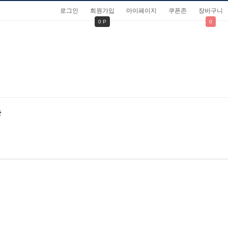
로그인
회원가입
마이페이지
쿠폰존
장바구니
0 P
0
관