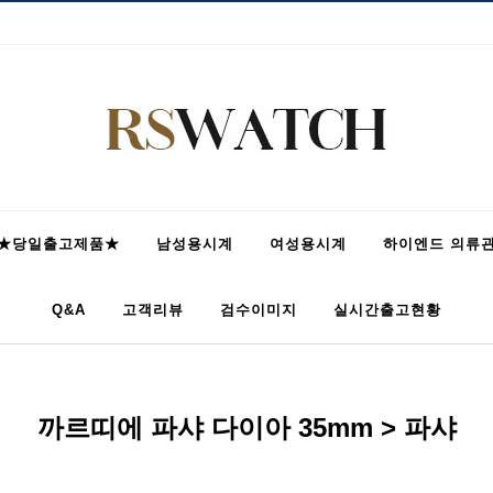
★당일출고제품★
남성용시계
여성용시계
하이엔드 의류
Q&A
고객리뷰
검수이미지
실시간출고현황
까르띠에 파샤 다이아 35mm > 파샤