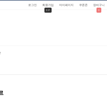
로그인
회원가입
마이페이지
쿠폰존
장바구니
0 P
0
관
르