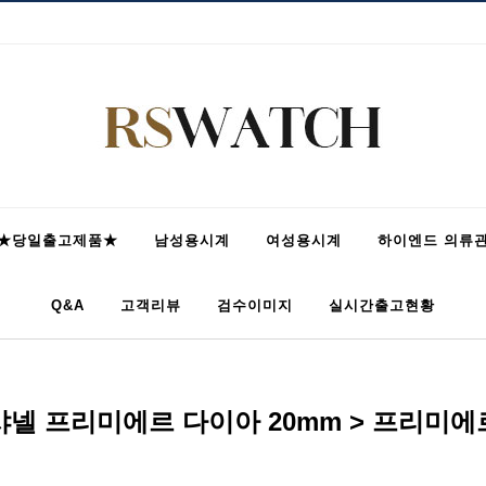
★당일출고제품★
남성용시계
여성용시계
하이엔드 의류
Q&A
고객리뷰
검수이미지
실시간출고현황
샤넬 프리미에르 다이아 20mm > 프리미에