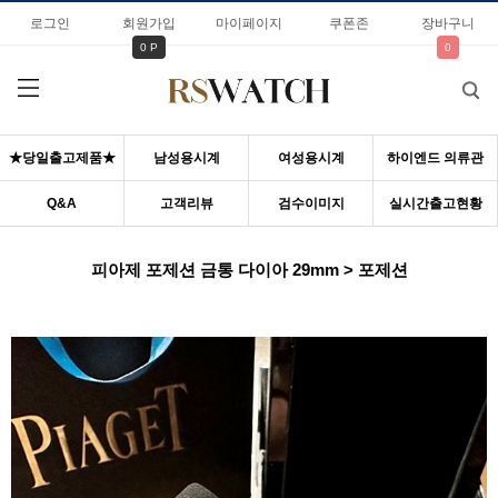
로그인
회원가입
마이페이지
쿠폰존
장바구니
0 P
0
★당일출고제품★
남성용시계
여성용시계
하이엔드 의류관
Q&A
고객리뷰
검수이미지
실시간출고현황
피아제 포제션 금통 다이아 29mm > 포제션