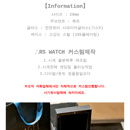
【Information】
사이즈 : 29mm
무브먼트 : 쿼츠
글라스 : 전면유리 사파이어글라스(기스X)
케이스 : 고강도 스틸 (18k플레이팅)
∴RS WATCH 커스텀제작
1.시계 올분해후 재조립
2.시계전체 센딩및 폴리싱작업
3.다이얼/폰트 정품동일오더
※오직 저희업체에서만 자체적으로 커스텀진행합니다.
사기유사업체에 속지마세요.